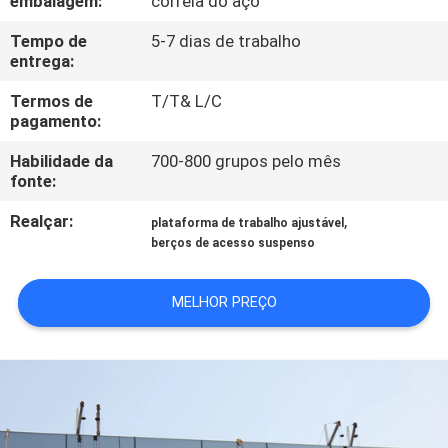
embalagem:
correia do aço
CONTROLE
Tempo de
5-7 dias de trabalho
DA
entrega:
QUALIDADE
Termos de
T/T& L/C
pagamento:
CONTACTE-
Habilidade da
700-800 grupos pelo mês
NOS
fonte:
Realçar:
,
plataforma de trabalho ajustável
PEÇA
berços de acesso suspenso
UMAS
MELHOR PREÇO
CITAÇÕES
COMPANY
NEWS