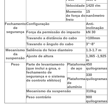
Velocidade
1420 r/m
Momento
15
de força do
nanômetro
freio
Fechamento
Configuração
Anti-
de
inclinação
segurança
Força da permissão do impacto
kN 30
Travando a distância do cabo
<100mm
Travando o ângulo do cabo
3°~8°
Mecanismo
Saliência do feixe dianteiro
1.3-1.7 m
da
Ajuste de altura
1,365 -1,925
suspensão
m
Peso
Parte de levantamento
Plataforma
450
(que inclui a grua, o
de aço
quilogramas
fechamento de
330
segurança e o sistema
Plataforma
quilogramas
de controlo elétrico)
de
alumínio
Mecanismo da suspensão
310kg
Peso contrário
900
quilogramas