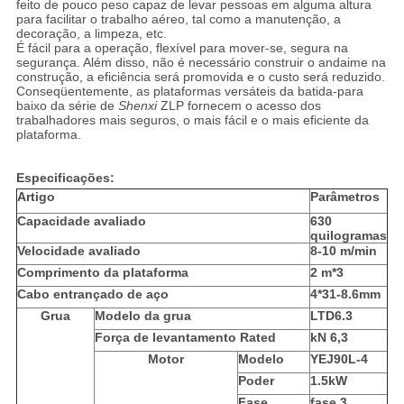
feito de pouco peso capaz de levar pessoas em alguma altura
para facilitar o trabalho aéreo, tal como a manutenção, a
decoração, a limpeza, etc.
É fácil para a operação, flexível para mover-se, segura na
segurança. Além disso, não é necessário construir o andaime na
construção, a eficiência será promovida e o custo será reduzido.
Conseqüentemente, as plataformas versáteis da batida-para
baixo da série de
Shenxi
ZLP fornecem o acesso dos
trabalhadores mais seguros, o mais fácil e o mais eficiente da
plataforma.
Especificações:
Artigo
Parâmetros
Capacidade avaliado
630
quilogramas
Velocidade avaliado
8-10 m/min
Comprimento da plataforma
2 m*3
Cabo entrançado de aço
4*31-8.6mm
Grua
Modelo da grua
LTD6.3
Força de levantamento Rated
kN 6,3
Motor
Modelo
YEJ90L-4
Poder
1.5kW
Fase
fase 3