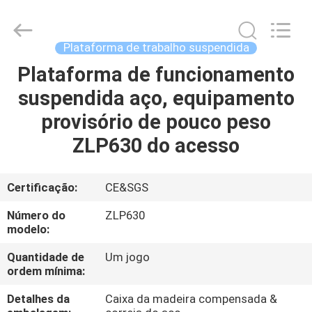
Jiangsu
Shenxi
Construction
Machinery
Co.,
Plataforma de trabalho suspendida
Ltd..
All
Rights
Plataforma de funcionamento
CASA
Reserved.
suspendida aço, equipamento
PRODUTOS
provisório de pouco peso
ZLP630 do acesso
SOBRE
NÓS
Certificação:
CE&SGS
Número do
ZLP630
EXCURSÃO
modelo:
DA
Quantidade de
Um jogo
ordem mínima:
FÁBRICA
Detalhes da
Caixa da madeira compensada &