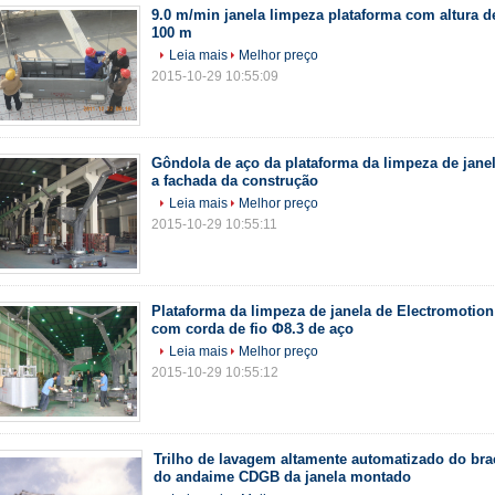
9.0 m/min janela limpeza plataforma com altura d
100 m
Leia mais
Melhor preço
2015-10-29 10:55:09
Gôndola de aço da plataforma da limpeza de janel
a fachada da construção
Leia mais
Melhor preço
2015-10-29 10:55:11
Plataforma da limpeza de janela de Electromotio
com corda de fio Φ8.3 de aço
Leia mais
Melhor preço
2015-10-29 10:55:12
Trilho de lavagem altamente automatizado do br
do andaime CDGB da janela montado