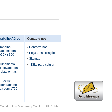
Trabalho Aéreo
Contacte-nos
trabalho
Contacte-nos
 automotora
Peça umas citações
V/50Hz 300
Sitemap
quipamento
Site para celular
o elevador da
 plataformas
Electric
ador trabalho
rea com 1750-
nstruction Machinery Co., Ltd.. All Rights