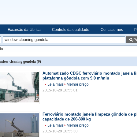
Excursão da fábrica
Controle da qualidade
Contacte-nos
P
P
la
ndow cleaning gondola
(9)
Automatizado CDGC ferroviário montado janela l
plataforma gôndola com 9.0 m/min
Leia mais
Melhor preço
2015-10-29 10:55:01
Ferroviário montado janela limpeza gôndola de 
capacidade de 200-300 kg
Leia mais
Melhor preço
2015-10-29 10:55:30