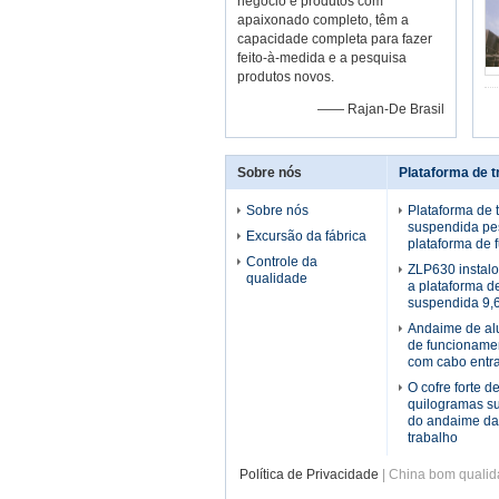
negócio e produtos com
apaixonado completo, têm a
capacidade completa para fazer
feito-à-medida e a pesquisa
produtos novos.
—— Rajan-De Brasil
Sobre nós
Plataforma de 
Sobre nós
Plataforma de 
suspendida pes
Excursão da fábrica
plataforma de
Controle da
ZLP630 instal
qualidade
a plataforma d
suspendida 9,6
Andaime de al
de funcioname
com cabo entr
O cofre forte 
quilogramas s
do andaime da
trabalho
Política de Privacidade
| China bom qualida