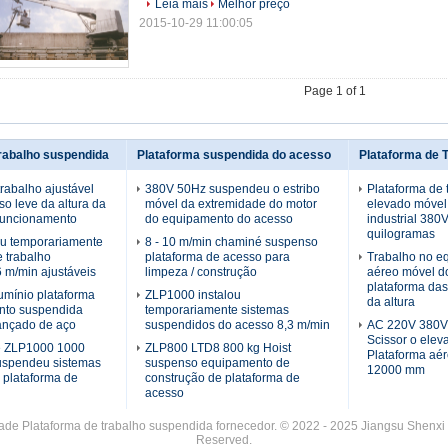
Leia mais
Melhor preço
2015-10-29 11:00:05
Page 1 of 1
trabalho suspendida
Plataforma suspendida do acesso
Plataforma de 
trabalho ajustável
380V 50Hz suspendeu o estribo
Plataforma de 
o leve da altura da
móvel da extremidade do motor
elevado móvel
 funcionamento
do equipamento do acesso
industrial 380
quilogramas
ou temporariamente
8 - 10 m/min chaminé suspenso
e trabalho
plataforma de acesso para
Trabalho no e
 m/min ajustáveis
limpeza / construção
aéreo móvel d
plataforma das
umínio plataforma
ZLP1000 instalou
da altura
nto suspendida
temporariamente sistemas
ançado de aço
suspendidos do acesso 8,3 m/min
AC 220V 380V 
Scissor o elev
de ZLP1000 1000
ZLP800 LTD8 800 kg Hoist
Plataforma aé
uspendeu sistemas
suspenso equipamento de
12000 mm
 plataforma de
construção de plataforma de
acesso
de Plataforma de trabalho suspendida fornecedor. © 2022 - 2025 Jiangsu Shenxi Co
Reserved.