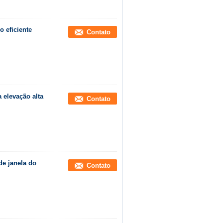
o eficiente
Contato
 elevação alta
Contato
de janela do
Contato